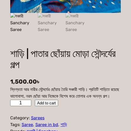
শাড়ি | পাতার ছোঁয়ায় মোড়া সৌন্দর্যের
গল্প
1,500.00
৳
স্নিগ্ধতা আর নারীর সৌন্দর্যের ছোঁয়ায় তৈরি সঞ্চারী শাড়ি। প্রতিটি শাড়িতে রয়েছে
ভালোবাসা, নরম ছোঁয়া আর নিজেকে বিশেষ করে তোলার এক অনন্য গল্প।
শা
Add to cart
ড়ি
|
Category:
Sarees
পা
Tags:
Saree
, 
Saree in bd
, 
শাড়ি
তা