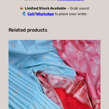
y
Limited Stock Available
– Grab yours!
Call
/
WhatsApp
to place your order.
Related products