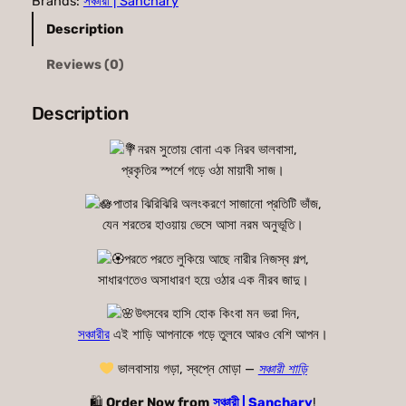
Brands:
সঞ্চারী | Sanchary
র
Description
ছোঁ
য়া
Reviews (0)
য়
মো
Description
ড়া
সৌ
নরম সুতোয় বোনা এক নিরব ভালবাসা,
ন্দ
প্রকৃতির স্পর্শে গড়ে ওঠা মায়াবী সাজ।
র্যে
পাতার ঝিরিঝিরি অলংকরণে সাজানো প্রতিটি ভাঁজ,
র
যেন শরতের হাওয়ায় ভেসে আসা নরম অনুভূতি।
গ
ল্প
পরতে পরতে লুকিয়ে আছে নারীর নিজস্ব গল্প,
q
সাধারণতেও অসাধারণ হয়ে ওঠার এক নীরব জাদু।
u
a
উৎসবের হাসি হোক কিংবা মন ভরা দিন,
n
সঞ্চারীর
এই শাড়ি আপনাকে গড়ে তুলবে আরও বেশি আপন।
t
ভালবাসায় গড়া, স্বপ্নে মোড়া —
সঞ্চারী শাড়ি
i
t
🛍
Order Now from
সঞ্চারী | Sanchary
!