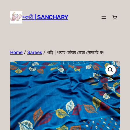
Skip
to
সঞ্চারী | SANCHARY
content
Home
/
Sarees
/ শাড়ি | পাতার ছোঁয়ায় মোড়া সৌন্দর্যের গল্প